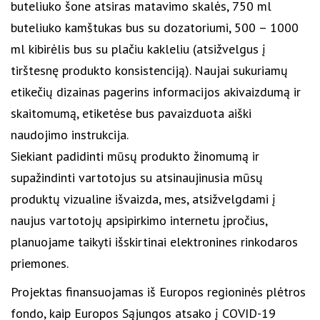
buteliuko šone atsiras matavimo skalės, 750 ml
buteliuko kamštukas bus su dozatoriumi, 500 – 1000
ml kibirėlis bus su plačiu kakleliu (atsižvelgus į
tirštesnę produkto konsistenciją). Naujai sukuriamų
etikečių dizainas pagerins informacijos akivaizdumą ir
skaitomumą, etiketėse bus pavaizduota aiški
naudojimo instrukcija.
Siekiant padidinti mūsų produkto žinomumą ir
supažindinti vartotojus su atsinaujinusia mūsų
produktų vizualine išvaizda, mes, atsižvelgdami į
naujus vartotojų apsipirkimo internetu įpročius,
planuojame taikyti išskirtinai elektronines rinkodaros
priemones.
Projektas finansuojamas iš Europos regioninės plėtros
fondo, kaip Europos Sąjungos atsako į COVID-19