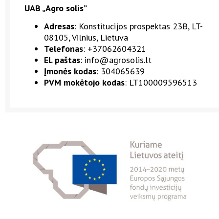
UAB „Agro solis”
Adresas
: Konstitucijos prospektas 23B, LT-
08105,
Vilnius, Lietuva
Telefonas
: +37062604321
El. paštas
: info@agrosolis.lt
Įmonės kodas
: 304065639
PVM mokėtojo kodas
: LT100009596513