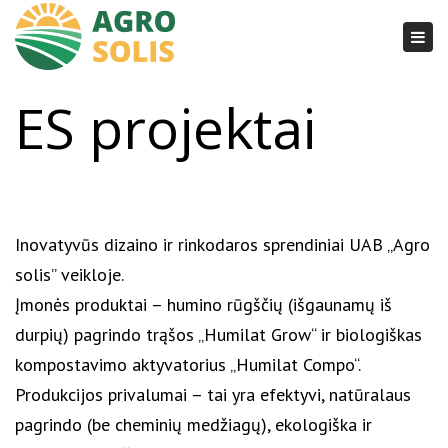
Togg
navi
ES projektai
Inovatyvūs dizaino ir rinkodaros sprendiniai UAB „Agro
solis” veikloje.
Įmonės produktai – humino rūgščių (išgaunamų iš
durpių) pagrindo trąšos „Humilat Grow“ ir biologiškas
kompostavimo aktyvatorius „Humilat Compo“.
Produkcijos privalumai – tai yra efektyvi, natūralaus
pagrindo (be cheminių medžiagų), ekologiška ir