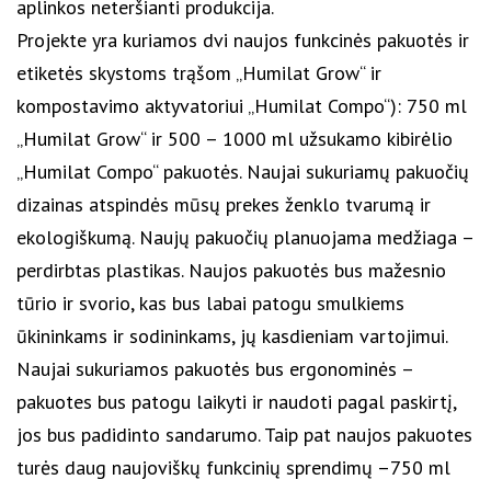
aplinkos neteršianti produkcija.
Projekte yra kuriamos dvi naujos funkcinės pakuotės ir
etiketės skystoms trąšom „Humilat Grow“ ir
kompostavimo aktyvatoriui „Humilat Compo“): 750 ml
„Humilat Grow“ ir 500 – 1000 ml užsukamo kibirėlio
„Humilat Compo“ pakuotės. Naujai sukuriamų pakuočių
dizainas atspindės mūsų prekes ženklo tvarumą ir
ekologiškumą. Naujų pakuočių planuojama medžiaga –
perdirbtas plastikas. Naujos pakuotės bus mažesnio
tūrio ir svorio, kas bus labai patogu smulkiems
ūkininkams ir sodininkams, jų kasdieniam vartojimui.
Naujai sukuriamos pakuotės bus ergonominės –
pakuotes bus patogu laikyti ir naudoti pagal paskirtį,
jos bus padidinto sandarumo. Taip pat naujos pakuotes
turės daug naujoviškų funkcinių sprendimų –750 ml