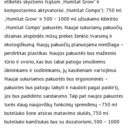
etiketės skystoms trąšom „Humilat Grow” ir
kompostavimo aktyvatoriui „Humilat Compo”): 750 ml
„Humilat Grow” ir 500 – 1000 ml užsukamo kibirėlio
„Humilat Compo” pakuotės. Naujai sukuriamų pakuočių
dizainas atspindės mūsų prekes ženklo tvarumą ir
ekologiškumą. Naujų pakuočių planuojama medžiaga –
perdirbtas plastikas. Naujos pakuotės bus mažesnio
tūrio ir svorio, kas bus labai patogu smulkiems
ūkininkams ir sodininkams, jų kasdieniam vartojimui.
Naujai sukuriamos pakuotės bus ergonominės –
pakuotes bus patogu laikyti ir naudoti pagal paskirtį,
jos bus padidinto sandarumo. Taip pat naujos pakuotes
turės daug naujoviškų funkcinių sprendimų –750 ml
buteliuko šone atsiras matavimo skalės, 750 ml
buteliuko kamštukas bus su dozatoriumi, 500 – 1000