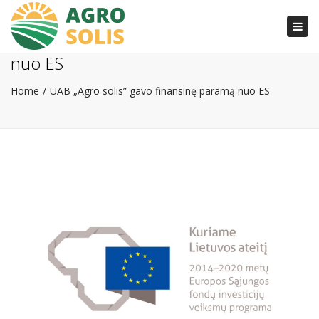
Togg
UAB „Agro solis” gavo finansinę paramą
navi
nuo ES
Home
UAB „Agro solis” gavo finansinę paramą nuo ES