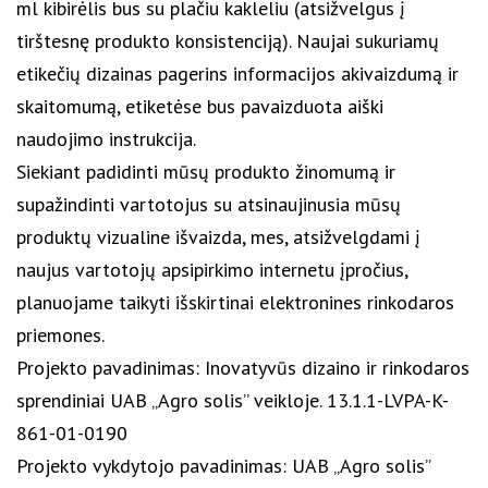
ml kibirėlis bus su plačiu kakleliu (atsižvelgus į
tirštesnę produkto konsistenciją). Naujai sukuriamų
etikečių dizainas pagerins informacijos akivaizdumą ir
skaitomumą, etiketėse bus pavaizduota aiški
naudojimo instrukcija.
Siekiant padidinti mūsų produkto žinomumą ir
supažindinti vartotojus su atsinaujinusia mūsų
produktų vizualine išvaizda, mes, atsižvelgdami į
naujus vartotojų apsipirkimo internetu įpročius,
planuojame taikyti išskirtinai elektronines rinkodaros
priemones.
Projekto pavadinimas: Inovatyvūs dizaino ir rinkodaros
sprendiniai UAB „Agro solis” veikloje. 13.1.1-LVPA-K-
861-01-0190
Projekto vykdytojo pavadinimas: UAB „Agro solis”