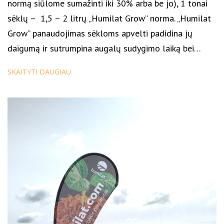
normą siūlome sumažinti iki 30% arba be jo), 1 tonai
sėklų – 1,5 – 2 litrų „Humilat Grow” norma. „Humilat
Grow” panaudojimas sėkloms apvelti padidina jų
daigumą ir sutrumpina augalų sudygimo laiką bei…
SKAITYTI DAUGIAU