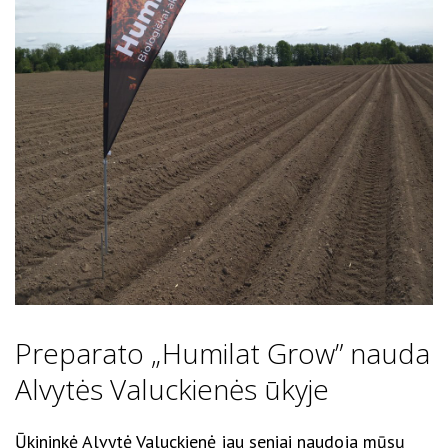
Preparato „Humilat Grow” nauda
Alvytės Valuckienės ūkyje
Ūkininkė Alvytė Valuckienė jau seniai naudoja mūsų