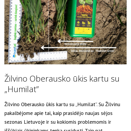
Žilvino Oberausko ūkis kartu su
„Humilat”
Žilvino Oberausko ūkis kartu su „Humilat”. Su Žilvinu
pakalbėjome apie tai, kaip prasidėjo naujas sėjos
sezonas Lietuvoje ir su kokiomis problemomis ir
iššūkiais ūkininkams tenka susidurti. Taip pat