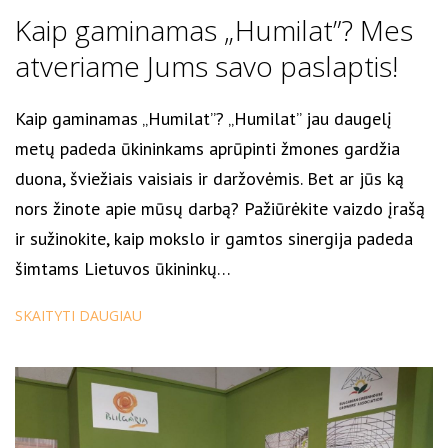
Kaip gaminamas „Humilat”? Mes
atveriame Jums savo paslaptis!
Kaip gaminamas „Humilat”? „Humilat” jau daugelį
metų padeda ūkininkams aprūpinti žmones gardžia
duona, šviežiais vaisiais ir daržovėmis. Bet ar jūs ką
nors žinote apie mūsų darbą? Pažiūrėkite vaizdo įrašą
ir sužinokite, kaip mokslo ir gamtos sinergija padeda
šimtams Lietuvos ūkininkų…
SKAITYTI DAUGIAU