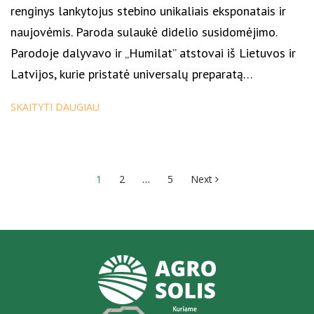
renginys lankytojus stebino unikaliais eksponatais ir
naujovėmis. Paroda sulaukė didelio susidomėjimo.
Parodoje dalyvavo ir „Humilat” atstovai iš Lietuvos ir
Latvijos, kurie pristatė universalų preparatą…
SKAITYTI DAUGIAU
Įrašų
1
2
…
5
Next
puslapiavimas