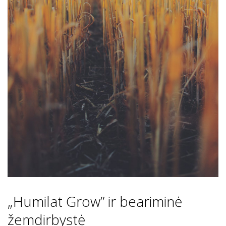
„Humilat Grow” ir beariminė
žemdirbystė