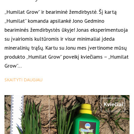
„Humilat Grow” ir beariminė žemdirbystė. Šį kartą
„Humilat” komanda apsilankė Jono Gedmino
beariminės žemdirbystės ūkyje! Jonas eksperimentuoja
su įvairiomis kultūromis ir visur minimaliai įdeda
mineralinių trąšų. Kartu su Jonu mes įvertinome mūsų
produkto „Humilat Grow” poveikį kviečiams – „Humilat
Grow”…
SKAITYTI DAUGIAU