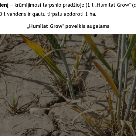
denį
– krūmijimosi tarpsnio pradžioje (1 l „Humilat Grow” (
 l vandens ir gautu tirpalu apdoroti 1 ha.
„Humilat Grow” poveikis augalams