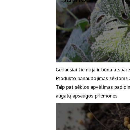
Geriausiai žiemoja ir būna atspare
Produkto panaudojimas sėkloms ap
Taip pat sėklos apvėlimas padidi
augalų apsaugos priemonės.