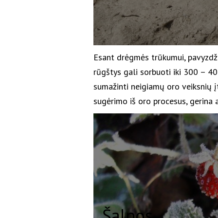
Esant drėgmės trūkumui, pavyzdž
rūgštys gali sorbuoti iki 300 – 
sumažinti neigiamų oro veiksnių įt
sugėrimo iš oro procesus, gerina 
Šalnos