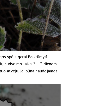
gos spėja gerai išsikrūmyti.
lų sudygimo laiką 2 – 3 dienom.
 tuo atveju, jei būna naudojamos