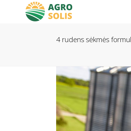
4 rudens sėkmės formulė