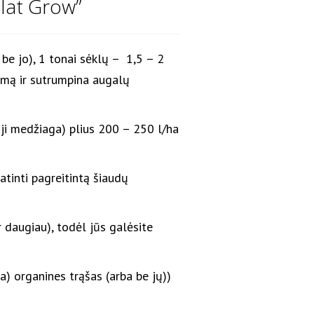
lat Grow”
e jo), 1 tonai sėklų – 1,5 – 2
umą ir sutrumpina augalų
oji medžiaga) plius 200 – 250 l/ha
tinti pagreitintą šiaudų
r daugiau), todėl jūs galėsite
a) organines trąšas (arba be jų))