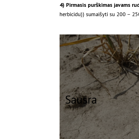
4) Pirmasis purškimas javams ru
herbicidu)) sumaišyti su 200 – 250
Sausra