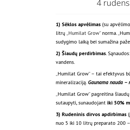
4 rudens
1) Sėklos apvėlimas
(su apvėlimo
litrų „
Humilat Grow
” norma. „Hum
sudygimo laiką bei sumažina pažei
2) Šiaudų perdirbimas
. Sąnaudos
vandens.
„Humilat Grow” – tai efektyvus bū
mineralizaciją.
Gaunama nauda – nu
„Humilat Grow” pagreitina šiaudų m
sutaupyti, sunaudojant
iki 50% m
3) Rudeninis dirvos apdirbimas
(
nuo 5 iki 10 litrų preparato 200 –