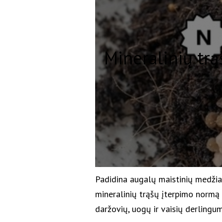
Mineralinių tr
Padidina augalų maistinių medžiag
mineralinių trąšų įterpimo normą i
daržovių, uogų ir vaisių derlingu