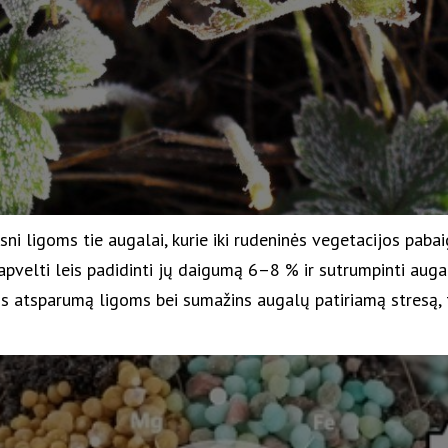
sni ligoms tie augalai, kurie iki rudeninės vegetacijos pabai
velti leis padidinti jų daigumą 6–8 % ir sutrumpinti auga
ns atsparumą ligoms bei sumažins augalų patiriamą stresą,