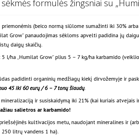
 sėkmės formulės žingsniai su „Humi
 priemonėmis (beico normą siūlome sumažinti iki 30% arba b
ilat Grow” panaudojimas sėkloms apvelti padidina jų daig
stų daigų skaičių.
: 5 l/ha „Humilat Grow” plius 5 – 7 kg/ha karbamido (veikli
das padidinti organinių medžiagų kiekį dirvožemyje ir paska
o 45 iki 60 eurų / 6 – 7 tonų šiaudų
.
ineralizaciją ir susiskaidymą iki 21% (kai kuriais atvejais i
ažiau salietros ar karbamido!
priešsėjinės kultivacijos metu, naudojant mineralines ir (arb
 250 litrų vandens 1 ha).