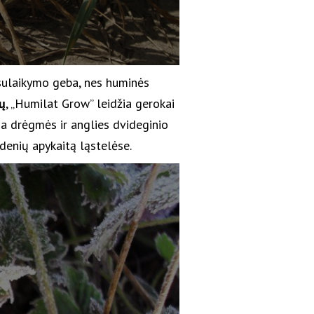
sulaikymo geba, nes huminės
ų
, „Humilat Grow” leidžia gerokai
ina drėgmės ir anglies dvideginio
denių apykaitą ląstelėse.