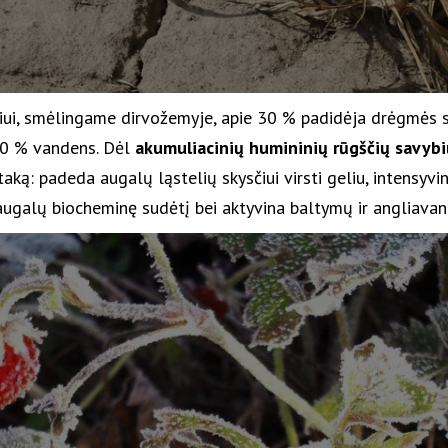
iui, smėlingame dirvožemyje, apie 30 % padidėja drėgmės 
400 % vandens. Dėl
akumuliacinių humininių rūgščių savybi
aką: padeda augalų ląstelių skysčiui virsti geliu, intensyv
augalų biocheminę sudėtį bei aktyvina baltymų ir angliavan