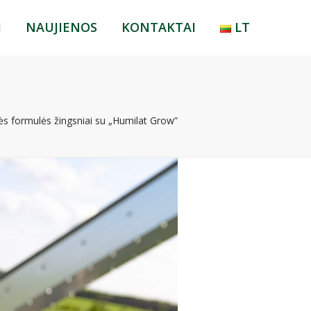
I
NAUJIENOS
KONTAKTAI
LT
LT
RU
EN
s formulės žingsniai su „Humilat Grow”