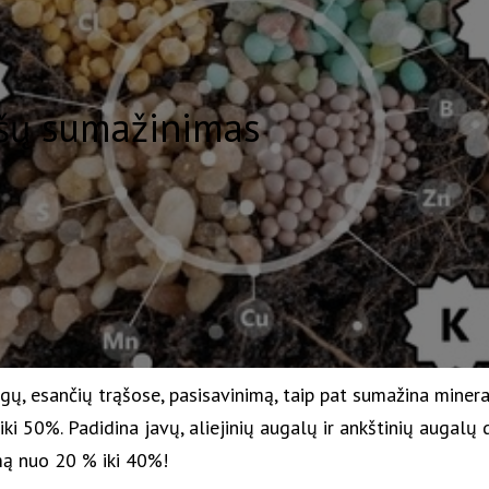
ąšų sumažinimas
ų, esančių trąšose, pasisavinimą, taip pat sumažina minera
ki 50%. Padidina javų, aliejinių augalų ir ankštinių augalų
mą nuo 20 % iki 40%!