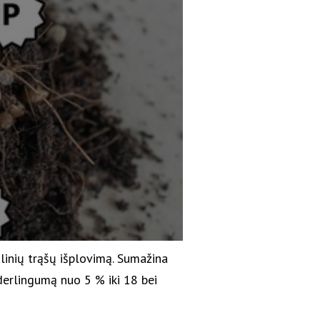
linių trąšų išplovimą. Sumažina
 derlingumą nuo 5 % iki 18 bei