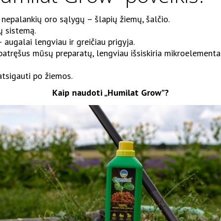
nepalankių oro sąlygų – šlapių žiemų, šalčio.
ų sistemą.
 augalai lengviau ir greičiau prigyja.
patręšus mūsų preparatų, lengviau išsiskiria mikroelementa
tsigauti po žiemos.
Kaip naudoti „Humilat Grow”?