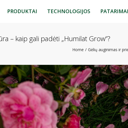
PRODUKTAI
TECHNOLOGIJOS
PATARIMA
HUMILAT GROW
ECO
HUMILAT COMPO
MAXI
ūra – kaip gali padėti „Humilat Grow”?
HUMILAT START
ANTISTRESS
Home
Gėlių auginimas ir pri
HUMILAT POWER
CORE
HUMILAT MAX
MINI
HUMILAT BOOSTER