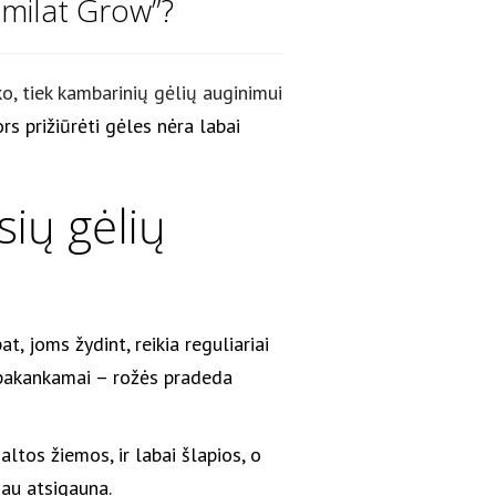
umilat Grow”?
o, tiek kambarinių gėlių auginimui
rs prižiūrėti gėles nėra labai
ių gėlių
t, joms žydint, reikia reguliariai
nepakankamai – rožės pradeda
tos žiemos, ir labai šlapios, o
iau atsigauna.