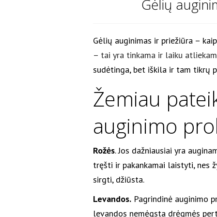
Gėlių augini
Gėlių auginimas ir priežiūra – ka
– tai yra tinkama ir laiku atliekam
sudėtinga, bet iškila ir tam tikrų
Žemiau pateik
auginimo pro
Rožės
. Jos dažniausiai yra auginam
tręšti ir pakankamai laistyti, ne
sirgti, džiūsta.
Levandos.
Pagrindinė auginimo pro
levandos nemėgsta drėgmės pertekl