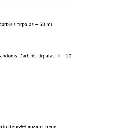
(darbinis tirpalas – 30 ml
andoms. Darbinis tirpalas: 4 – 10
alu išpurkšti augalų lapus.