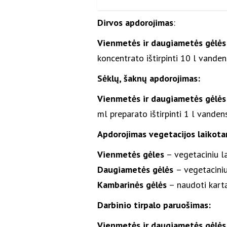
Dirvos apdorojimas
:
Vienmetės ir daugiametės gėlės
koncentrato ištirpinti 10 l vanden
Sėklų, šaknų apdorojimas:
Vienmetės ir daugiametės gėlės
ml preparato ištirpinti 1 l vandens
Apdorojimas vegetacijos laikota
Vienmetės gėles
– vegetaciniu la
Daugiametės gėlės
– vegetaciniu
Kambarinės gėlės
– naudoti kartą
Darbinio tirpalo paruošimas:
Vienmetės ir daugiametės gėlės