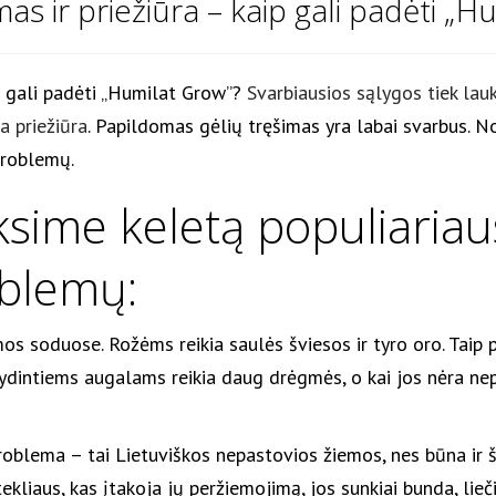
mas ir priežiūra – kaip gali padėti „H
ip gali padėti „Humilat Grow”?
Svarbiausios sąlygos tiek lauk
a priežiūra
. Papildomas gėlių tręšimas yra labai svarbus. No
 problemų.
sime keletą populiariaus
blemų:
os soduose. Rožėms reikia saulės šviesos ir tyro oro. Taip pa
s žydintiems augalams reikia daug drėgmės, o kai jos nėra 
blema – tai Lietuviškos nepastovios žiemos, nes būna ir šal
iaus, kas įtakoja jų peržiemojimą, jos sunkiai bunda, lieč