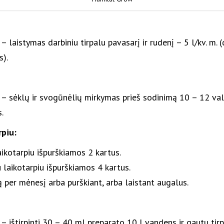
– laistymas darbiniu tirpalu pavasarį ir rudenį – 5 l/kv. m. 
s).
– sėklų ir svogūnėlių mirkymas prieš sodinimą 10 – 12 val
.
rpiu:
ikotarpiu išpurškiamos 2 kartus.
 laikotarpiu išpurškiamos 4 kartus.
 per mėnesį arba purškiant, arba laistant augalus.
– ištirpinti 30 – 40 ml preparato 10 l vandens ir gautu tirp