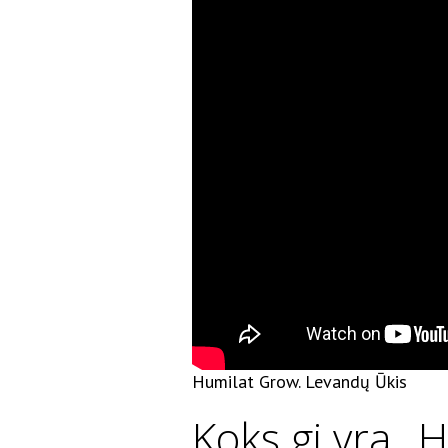
Humilat Grow. Levandų Ūkis
Koks gi yra „