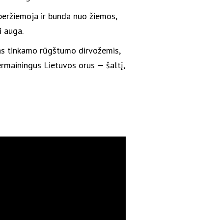
i peržiemoja ir bunda nuo žiemos,
i auga.
gas tinkamo rūgštumo dirvožemis,
rmainingus Lietuvos orus — šaltį,