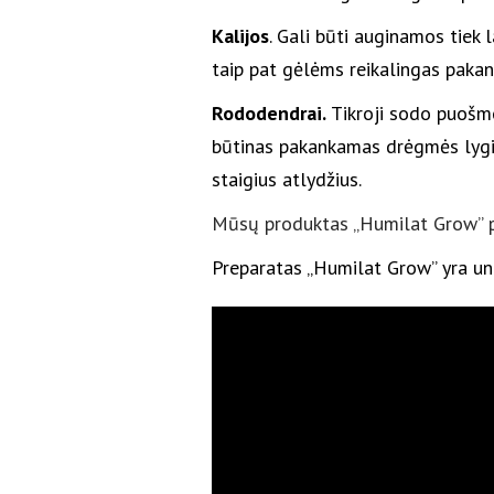
Kalijos
. Gali būti auginamos tiek 
taip pat gėlėms reikalingas pakank
Rododendrai.
Tikroji sodo puošm
būtinas pakankamas drėgmės lygis 
staigius atlydžius.
Mūsų produktas „Humilat Grow” pa
Preparatas „Humilat Grow” yra uni