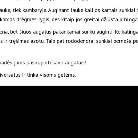
lauke, tiek kambaryje. Auginant lauke kalijos kartais sunkia
amas drėgmės lygis, nes kitaip jos greitai džiūsta ir bloga
ena, bet šiuos augalus pakankamai sunku auginti. Reikalin
ir tręšimas azotu. Taip pat rododendrai sunkiai perneša pe
dės jums pasirūpinti savo augalais!
versalus ir tinka visoms gėlėms.