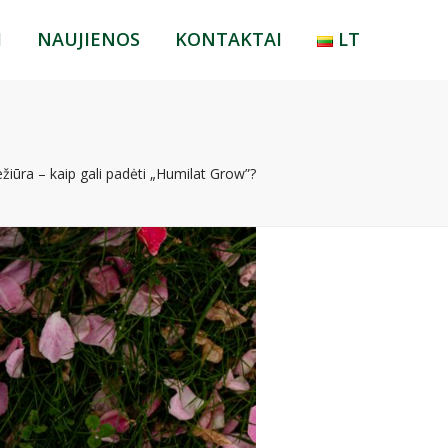
I
NAUJIENOS
KONTAKTAI
LT
LT
RU
EN
ežiūra – kaip gali padėti „Humilat Grow”?