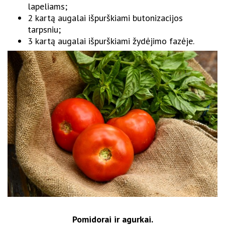
lapeliams;
2 kartą augalai išpurškiami butonizacijos
tarpsniu;
3 kartą augalai išpurškiami žydėjimo fazėje.
Pomidorai ir agurkai.