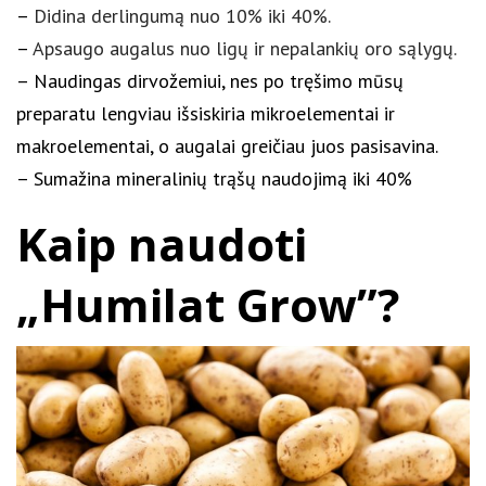
–
Didina derlingumą nuo 10% iki 40%.
–
Apsaugo augalus nuo ligų ir nepalankių oro sąlygų.
– Naudingas dirvožemiui, nes po tręšimo mūsų
preparatu lengviau išsiskiria mikroelementai ir
makroelementai, o augalai greičiau juos pasisavina.
– Sumažina mineralinių trąšų naudojimą iki 40%
Kaip naudoti
„Humilat Grow”?