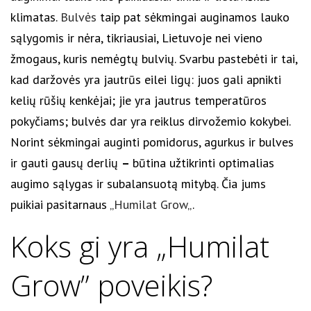
klimatas.
Bulvės
taip pat sėkmingai auginamos lauko
sąlygomis ir nėra, tikriausiai, Lietuvoje nei vieno
žmogaus, kuris nemėgtų bulvių. Svarbu pastebėti ir tai,
kad daržovės yra jautrūs eilei ligų: juos gali apnikti
kelių rūšių kenkėjai; jie yra jautrus temperatūros
pokyčiams; bulvės dar yra reiklus dirvožemio kokybei.
Norint sėkmingai auginti pomidorus, agurkus ir bulves
ir gauti gausų derlių
–
būtina užtikrinti optimalias
augimo sąlygas ir subalansuotą mitybą. Čia jums
puikiai pasitarnaus „
Humilat Grow
„.
Koks gi yra „Humilat
Grow” poveikis?