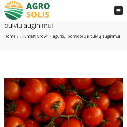
Togg
„Humilat Grow” – agurkų, pomidorų ir
navi
bulvių auginimui
Home
„Humilat Grow” – agurkų, pomidorų ir bulvių auginimui