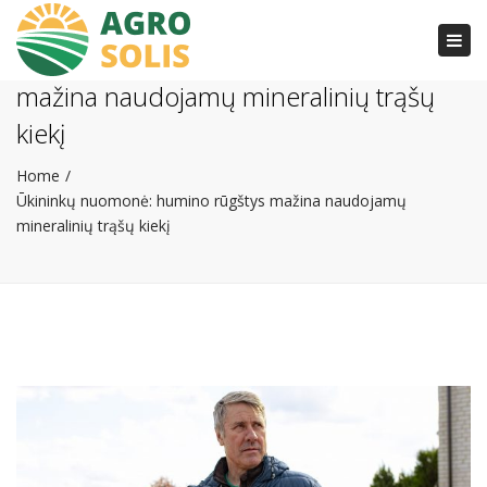
Togg
Ūkininkų nuomonė: humino rūgštys
navi
mažina naudojamų mineralinių trąšų
kiekį
Home
Ūkininkų nuomonė: humino rūgštys mažina naudojamų
mineralinių trąšų kiekį