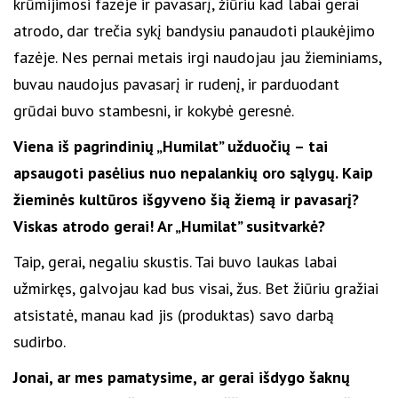
krūmijimosi fazėje ir pavasarį, žiūriu kad labai gerai
atrodo, dar trečia sykį bandysiu panaudoti plaukėjimo
fazėje. Nes pernai metais irgi naudojau jau žieminiams,
buvau naudojus pavasarį ir rudenį, ir parduodant
grūdai buvo stambesni, ir kokybė geresnė.
Viena iš pagrindinių „Humilat” užduočių – tai
apsaugoti pasėlius nuo nepalankių oro sąlygų. Kaip
žieminės kultūros išgyveno šią žiemą ir pavasarį?
Viskas atrodo gerai! Ar „Humilat” susitvarkė?
Taip, gerai, negaliu skustis. Tai buvo laukas labai
užmirkęs, galvojau kad bus visai, žus. Bet žiūriu gražiai
atsistatė, manau kad jis (produktas) savo darbą
sudirbo.
Jonai, ar mes pamatysime, ar gerai išdygo šaknų