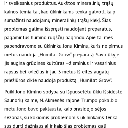
ir sveikesnius produktus. Aukštos mineralinių trąšų
kainos lemia tai, kad ūkininkams tenka galvoti, kaip
sumažinti naudojamų mineralinių trąšų kiekį. Šias
problemas galima išspręsti naudojant preparatus,
pagamintus humino rūgščių pagrindu. Apie tai mes
pabendravome su ūkininku Jonu Kiminu, kuris ne pirmus
metus naudoja „
Humilat Grow
“ preparatą. Savo ūkyje
jis augina grūdines kultūras –žieminius ir vasarinius
rapsus bei kviečius ir jau 3 metus iš eilės augalų
priežiūros cikle naudoja produktą „Humilat Grow”.
Puiki Jono Kimino sodyba su išpuoselėtu ūkiu išsidėstė
Saunorių kaime, N. Akmenės rajone.
Trumpo pokalbio
metu Jono buvo paklausta
, kaip prasidėjo sėjos
sezonas, su kokiomis problemomis ūkininkams tenka
susidurti dažniausiai ir kaip šias problemas gali