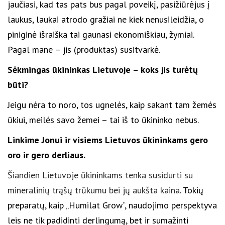
jaučiasi, kad tas pats bus pagal poveikį, pasižiūrėjus į
laukus, laukai atrodo gražiai ne kiek nenusileidžia, o
piniginė išraiška tai gaunasi ekonomiškiau, žymiai.
Pagal mane – jis (produktas) susitvarkė.
Sėkmingas ūkininkas Lietuvoje – koks jis turėtų
būti?
Jeigu nėra to noro, tos ugnelės, kaip sakant tam žemės
ūkiui, meilės savo žemei – tai iš to ūkininko nebus.
Linkime Jonui ir visiems Lietuvos ūkininkams gero
oro ir gero derliaus.
Šiandien Lietuvoje ūkininkams tenka susidurti su
mineralinių trąšų trūkumu bei jų aukšta kaina
. Tokių
preparatų, kaip „Humilat Grow“, naudojimo perspektyva
leis ne tik padidinti derlingumą, bet ir sumažinti