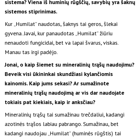
sistema? Viena iš huminių rūgščių, savybių yra šaknų
sistemos stiprinimas.
Kur „Humilat” naudotas, šaknys tai geros, šlekai
gyvena. Javai, kur panaudotas „Humilat” žiūriu
nenaudoti fungicidai, bet va lapai švarus, viskas.
Manau tas irgi padėjo.
Jonai, o kaip šiemet su mineralinių trąšų naudojimu?
Beveik visi ūkininkai skundžiasi kylančiomis
kainomis. Kaip jums sekasi? Ar sumažinote
mineralinių trąšų naudojimą ar vis dar naudojate
tokiais pat kiekiais, kaip ir anksčiau?
Mineralinių trąšų tai sumažinau trečdaliui, kadangi
azotinės trąšos labiau pabrango. Sumažinau, bet
kadangi naudojau „Humilat” (huminės rūgštis) tai