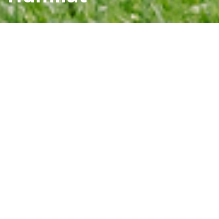
Humilat serijos preparatai
EKONOMIŠKI IR
NEKENKSMINGI APLINKAI
Įmonė „Agro solis“ – tai oficialus Humilat preparatų
atstovas Lietuvoje (Humilat Grow, Humilat Compo,
Humilat Animal). Tai naujos kartos universalūs
preparatai, kurių pagrindas yra humino rūgštys.
Naudojant Humilat asortimentą Jūs ne tik gaunate
ekonominę naudą, bet ir rūpinatės aplinka.
Padidina derlingumą 10-40%