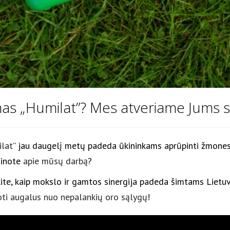
as „Humilat”? Mes atveriame Jums sa
lat
” jau daugelį metų padeda ūkininkams aprūpinti žmones g
žinote
apie mūsų darbą
?
kite, kaip mokslo ir gamtos sinergija padeda šimtams Lietuv
oti augalus nuo nepalankių oro sąlygų
!