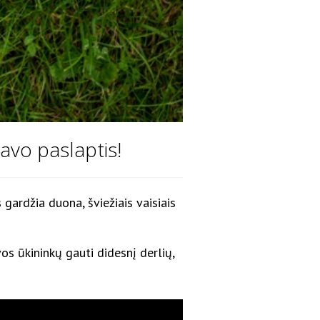
vo paslaptis!
ardžia duona, šviežiais vaisiais
os ūkininkų gauti didesnį derlių,