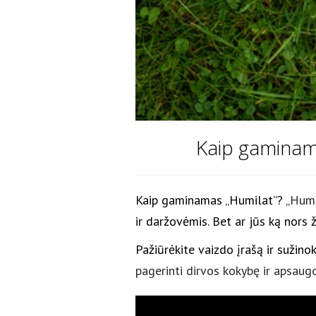
Kaip gaminam
Kaip gaminamas „Humilat”? „
Humi
ir daržovėmis. Bet ar jūs ką nors 
Pažiūrėkite vaizdo įrašą ir sužino
pagerinti dirvos kokybę ir apsaug