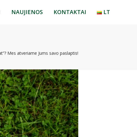
I
NAUJIENOS
KONTAKTAI
LT
LT
RU
EN
t”? Mes atveriame Jums savo paslaptis!