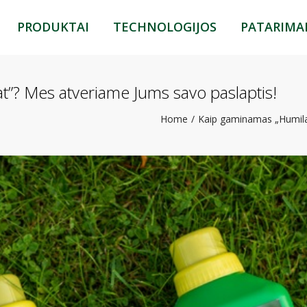
PRODUKTAI
TECHNOLOGIJOS
PATARIMA
HUMILAT GROW
ECO
HUMILAT COMPO
MAXI
”? Mes atveriame Jums savo paslaptis!
HUMILAT START
ANTISTRESS
Home
Kaip gaminamas „Humila
HUMILAT POWER
CORE
HUMILAT MAX
MINI
HUMILAT BOOSTER