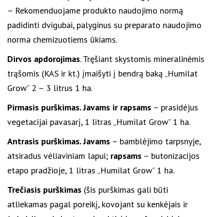
– Rekomenduojame produkto naudojimo normą
padidinti dvigubai, palyginus su preparato naudojimo
norma chemizuotiems ūkiams.
Dirvos apdorojimas
. Tręšiant skystomis mineralinėmis
trąšomis (KAS ir kt.) įmaišyti į bendrą baką „Humilat
Grow” 2 – 3 litrus 1 ha.
Pirmasis purškimas. Javams ir rapsams
– prasidėjus
vegetacijai pavasarį, 1 litras „Humilat Grow” 1 ha.
Antrasis purškimas. Javams
– bamblėjimo tarpsnyje,
atsiradus vėliaviniam lapui;
rapsams
– butonizacijos
etapo pradžioje, 1 litras „Humilat Grow” 1 ha.
Trečiasis purškimas
(šis purškimas gali būti
atliekamas pagal poreikį, kovojant su kenkėjais ir