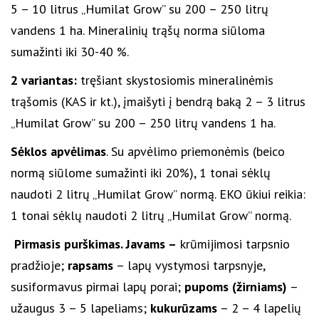
5 – 10 litrus „Humilat Grow” su 200 – 250 litrų
vandens 1 ha. Mineralinių trąšų norma siūloma
sumažinti iki 30-40 %.
2 variantas:
tręšiant skystosiomis mineralinėmis
trąšomis (KAS ir kt.), įmaišyti į bendrą baką 2 – 3 litrus
„Humilat Grow” su 200 – 250 litrų vandens 1 ha.
Sėklos apvėlimas
. Su apvėlimo priemonėmis (beico
normą siūlome sumažinti iki 20%), 1 tonai sėklų
naudoti 2 litrų „Humilat Grow” normą. EKO ūkiui reikia:
1 tonai sėklų naudoti 2 litrų „Humilat Grow” normą.
Pirmasis purškimas. Javams –
krūmijimosi tarpsnio
pradžioje;
rapsams
– lapų vystymosi tarpsnyje,
susiformavus pirmai lapų porai;
pupoms (žirniams)
–
užaugus 3 – 5 lapeliams;
kukurūzams
– 2 – 4 lapelių