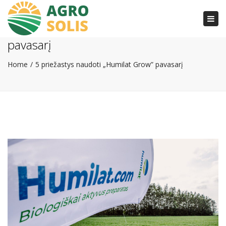
Togg
5 priežastys naudoti „Humilat Grow”
navi
pavasarį
Home
5 priežastys naudoti „Humilat Grow” pavasarį