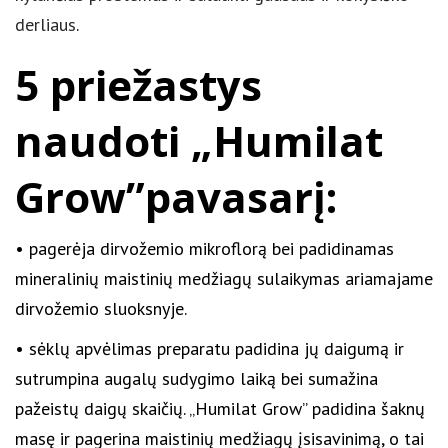
derliaus
.
5 priežastys
naudoti „Humilat
Grow”pavasarį:
• pagerėja dirvožemio mikroflorą bei padidinamas
mineralinių maistinių medžiagų sulaikymas ariamajame
dirvožemio sluoksnyje.
• sėklų apvėlimas preparatu padidina jų daigumą ir
sutrumpina augalų sudygimo laiką bei sumažina
pažeistų daigų skaičių. „Humilat Grow” padidina šaknų
masę ir pagerina maistinių medžiagų įsisavinimą, o tai