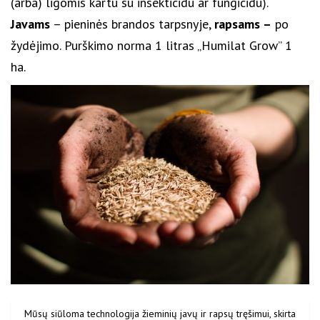
(arba) ligomis kartu su insekticidu ar fungicidu).
Javams
– pieninės brandos tarpsnyje,
rapsams –
po
žydėjimo. Purškimo norma 1 litras „Humilat Grow” 1
ha.
Mūsų siūloma technologija žieminių javų ir rapsų tręšimui, skirta