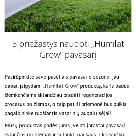
5 priežastys naudoti „Humilat
Grow” pavasarį
Pasirūpinkite savo pasėliais pavasario sezonui jau
dabar, įsigydami „
Humilat Grow
” produktą, kuris padės
žiemkenčiams sklandžiau pradėti regeneracijos
procesus po žiemos, o taip pat ši priemonė bus puikia
pagalbininke ruošiantis vasarinių augalų sėjai!
Mūsų produktas padės jums įveikti įprastai pavasarį
kylančias problemas ir sulaukti gausaus ir kokybiško