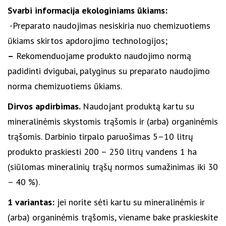
Svarbi informacija ekologiniams ūkiams:
-Preparato naudojimas nesiskiria nuo chemizuotiems
ūkiams skirtos apdorojimo technologijos;
–
Rekomenduojame produkto naudojimo normą
padidinti dvigubai, palyginus su preparato naudojimo
norma chemizuotiems ūkiams.
Dirvos apdirbimas.
Naudojant produktą kartu su
mineralinėmis skystomis trąšomis ir (arba) organinėmis
trąšomis. Darbinio tirpalo paruošimas 5–10 litrų
produkto praskiesti 200 – 250 litrų vandens 1 ha
(siūlomas mineralinių trąšų normos sumažinimas iki 30
– 40 %).
1 variantas:
jei norite sėti kartu su mineralinėmis ir
(arba) organinėmis trąšomis, viename bake praskieskite