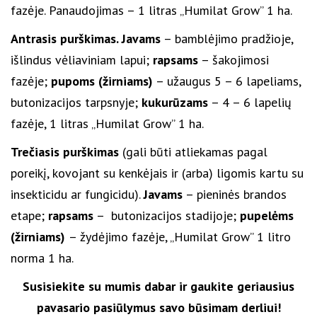
fazėje. Panaudojimas – 1 litras „Humilat Grow” 1 ha.
Antrasis purškimas. Javams
– bamblėjimo pradžioje,
išlindus vėliaviniam lapui;
rapsams
– šakojimosi
fazėje;
pupoms (žirniams)
– užaugus 5 – 6 lapeliams,
butonizacijos tarpsnyje;
kukurūzams
– 4 – 6 lapelių
fazėje, 1 litras „Humilat Grow” 1 ha.
Trečiasis purškimas
(gali būti atliekamas pagal
poreikį, kovojant su kenkėjais ir (arba) ligomis kartu su
insekticidu ar fungicidu).
Javams
– pieninės brandos
etape;
rapsams
– butonizacijos stadijoje;
pupelėms
(žirniams)
– žydėjimo fazėje, „Humilat Grow” 1 litro
norma 1 ha.
Susisiekite su mumis dabar ir gaukite geriausius
pavasario pasiūlymus savo būsimam derliui!