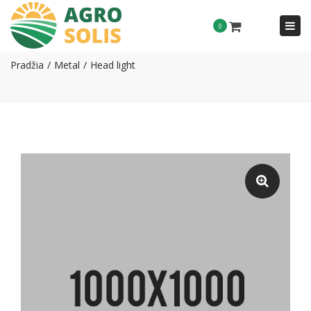
Togg
0
Head light
navi
Pradžia
Metal
Head light