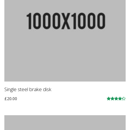
Single steel brake disk
£
20.00
Įvertinimas:
4.33
iš 5