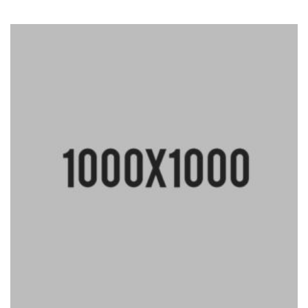
4.00
iš 5