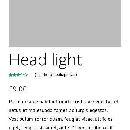
Head light
(
1
pirkėjo atsiliepimas)
Įvertinimas:
1
£
9.00
3.00
iš
5 (viso
įvertinimų:
Pellentesque habitant morbi tristique senectus et
)
netus et malesuada fames ac turpis egestas.
Vestibulum tortor quam, feugiat vitae, ultricies
eget, tempor sit amet, ante. Donec eu libero sit