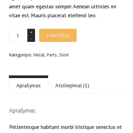
amet quam egestas semper. Aenean ultricies mi
vitae est. Mauris placerat eleifend leo.
produkto
Į KREPŠELĮ
kiekis:
Head
light
Kategorijos:
Metal
,
Parts
,
Steel
Aprašymas
Atsiliepimai (1)
Aprašymas
Pellentesque habitant morbi tristique senectus et