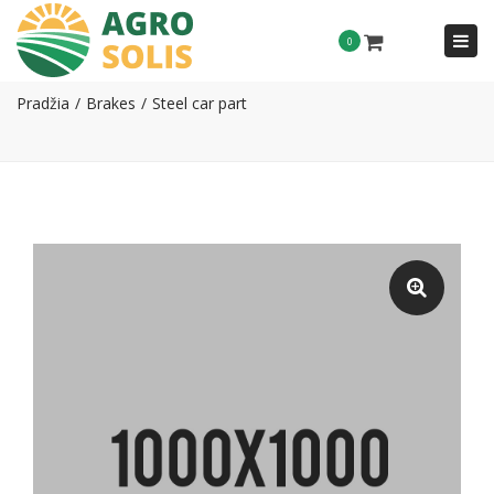
Togg
0
Steel car part
navi
Pradžia
Brakes
Steel car part