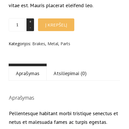
vitae est. Mauris placerat eleifend leo.
produkto
Į KREPŠELĮ
kiekis:
Steel
car
Kategorijos:
Brakes
,
Metal
,
Parts
part
Aprašymas
Atsiliepimai (0)
Aprašymas
Pellentesque habitant morbi tristique senectus et
netus et malesuada fames ac turpis egestas.