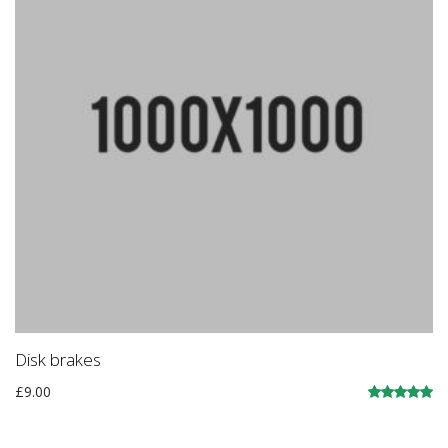
Disk brakes
£
9.00
Įvertinimas:
5.00
iš 5