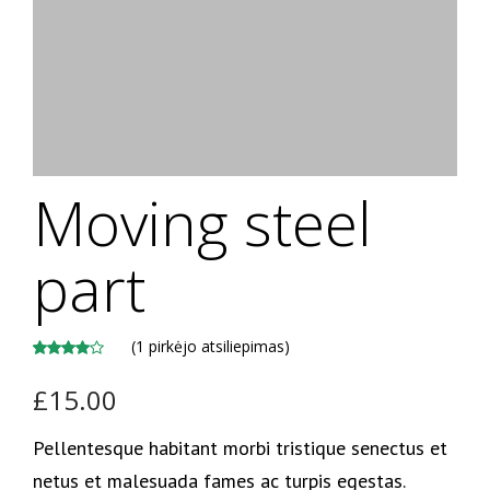
Moving steel
part
(
1
pirkėjo atsiliepimas)
Įvertinimas:
1
£
15.00
4.00
iš 5
(viso
įvertinimų:
Pellentesque habitant morbi tristique senectus et
)
netus et malesuada fames ac turpis egestas.