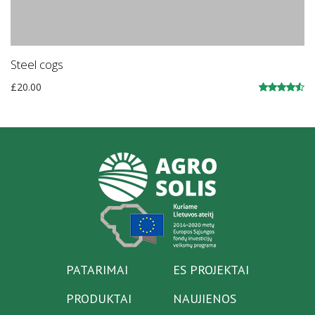
Steel cogs
£
20.00
Įvertinimas:
4.50
iš 5
PATARIMAI
ES PROJEKTAI
PRODUKTAI
NAUJIENOS