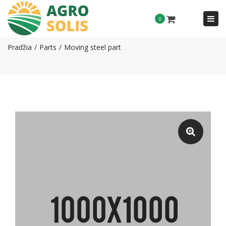
Togg
0
Moving steel part
navi
Pradžia
Parts
Moving steel part