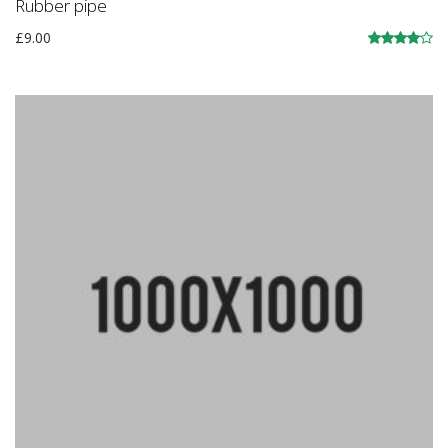
Rubber pipe
£
9.00
Įvertinimas:
4.00
iš 5