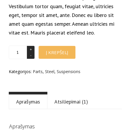
Vestibulum tortor quam, feugiat vitae, ultricies
eget, tempor sit amet, ante. Donec eu libero sit
amet quam egestas semper. Aenean ultricies mi
vitae est. Mauris placerat eleifend leo.
produkto
Į KREPŠELĮ
kiekis:
Moving
steel
Kategorijos:
Parts
,
Steel
,
Suspensions
part
Aprašymas
Atsiliepimai (1)
Aprašymas