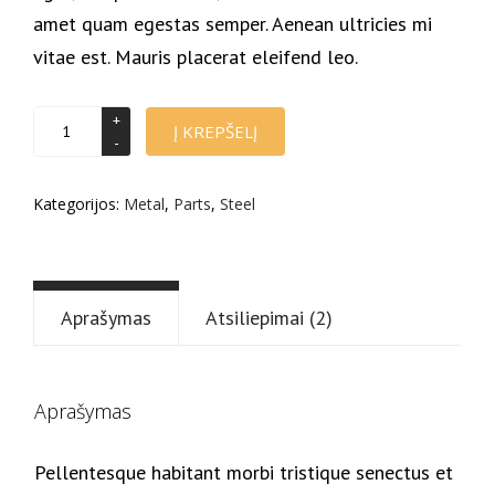
amet quam egestas semper. Aenean ultricies mi
vitae est. Mauris placerat eleifend leo.
produkto
Į KREPŠELĮ
kiekis:
Steel
cogs
Kategorijos:
Metal
,
Parts
,
Steel
Aprašymas
Atsiliepimai (2)
Aprašymas
Pellentesque habitant morbi tristique senectus et