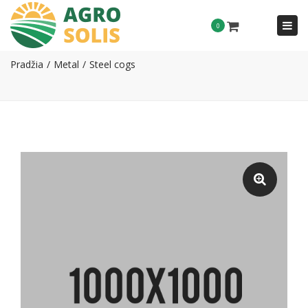
Togg
0
Steel cogs
navi
Pradžia
Metal
Steel cogs