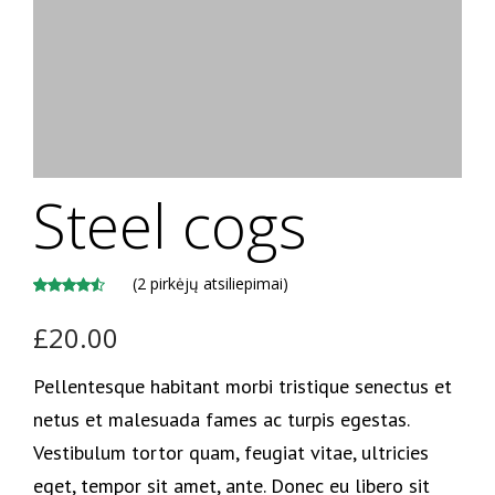
Steel cogs
(
2
pirkėjų atsiliepimai)
Įvertinimas:
2
£
20.00
4.50
iš 5
(viso
įvertinimų:
Pellentesque habitant morbi tristique senectus et
)
netus et malesuada fames ac turpis egestas.
Vestibulum tortor quam, feugiat vitae, ultricies
eget, tempor sit amet, ante. Donec eu libero sit