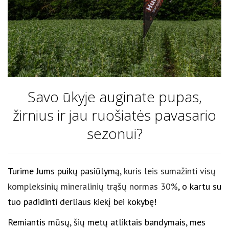
Savo ūkyje auginate pupas,
žirnius ir jau ruošiatės pavasario
sezonui?
Turime Jums puikų pasiūlymą,
kuris leis sumažinti visų
kompleksinių mineralinių trąšų normas 30%
, o kartu su
tuo padidinti derliaus kiekį bei kokybę!
Remiantis mūsų, šių metų atliktais bandymais, mes