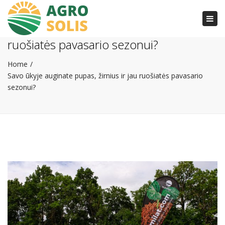
Togg
Savo ūkyje auginate pupas, žirnius ir jau
navi
ruošiatės pavasario sezonui?
Home
Savo ūkyje auginate pupas, žirnius ir jau ruošiatės pavasario
sezonui?