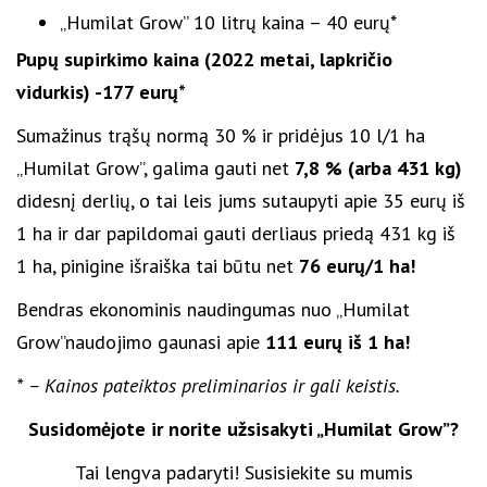
„Humilat Grow” 10 litrų kaina – 40 eurų*
Pupų supirkimo kaina (2022 metai, lapkričio
vidurkis) -177 eurų*
Sumažinus trąšų normą 30 % ir pridėjus 10 l/1 ha
„Humilat Grow”, galima gauti net
7,8 % (arba 431 kg)
didesnį derlių, o tai leis jums sutaupyti apie 35 eurų iš
1 ha ir dar papildomai gauti derliaus priedą 431 kg iš
1 ha, pinigine išraiška tai būtu net
76 eurų/1 ha!
Bendras ekonominis naudingumas nuo „Humilat
Grow”naudojimo gaunasi apie
111 eurų iš 1 ha!
* – Kainos pateiktos preliminarios ir gali keistis.
Susidomėjote ir norite užsisakyti „Humilat Grow”?
Tai lengva padaryti! Susisiekite su mumis