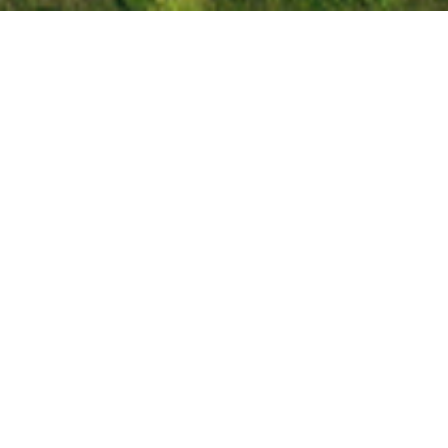
Humilat Compo
УНИВЕРСАЛЬНЫЙ
МНОГОПРОФИЛЬНЫЙ
ПРЕПАРАТ
Humilat Compo - препарат нового поколения,
основой которого являются гуминовые вещества –
органические соединения сложной физико-
химической структуры, которые обладают большим
спектром биологического действия, экологически
чистые и безопасные в применении. Применяется в
животноводстве, компостировании, очистных
сооружениях.